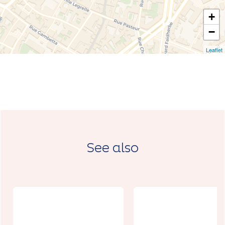
+
−
Leaflet
See also