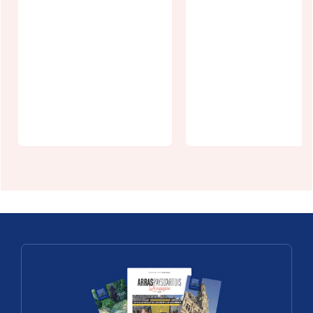
Dam Frites
La Marinella
Simencourt
Pizzeria