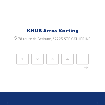
KHUB Arras Karting
78 route de Béthune, 62223 STE CATHERINE
1
2
3
4
>