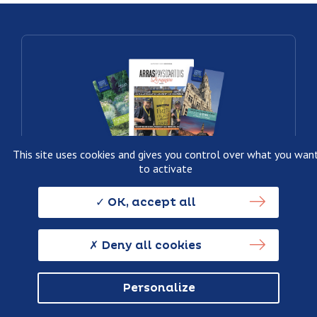
This site uses cookies and gives you control over what you wan
to activate
Préparez votre séjour en consultant
nos brochures touristiques !
OK, accept all
Je découvre
Deny all cookies
Arras Pays d’Artois
Personalize
Tourisme