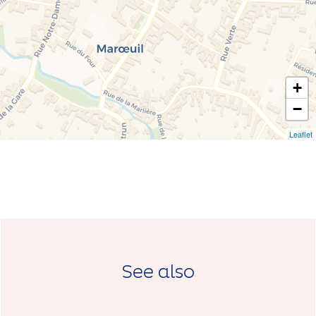
+
−
Leaflet
See also