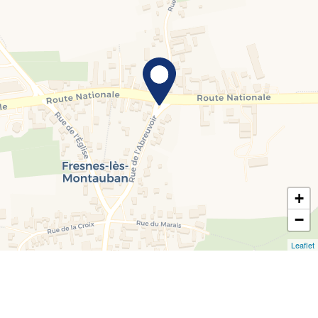
+
−
Leaflet