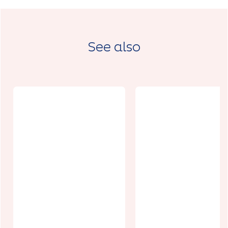
See also
La Friterie d
Niksen
Corbehem