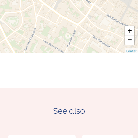
+
−
Leaflet
See also