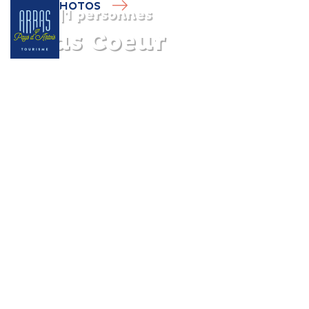
PHOTOS
Gîte
|
1 personnes
Arras Coeur