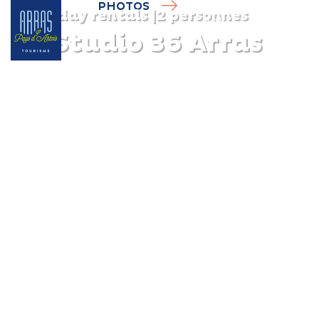
PHOTOS
Holiday rentals
|
2 personnes
Au Studio 36 Arras