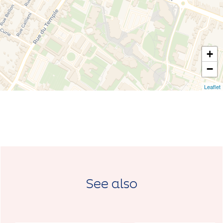
+
−
Leaflet
See also