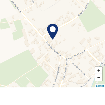
+
−
Leaflet