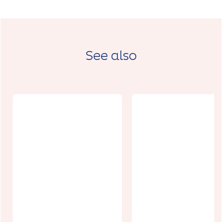
See also
Hôtel B&B
Au Gîte du
Arras Centre
Treuil
les Places