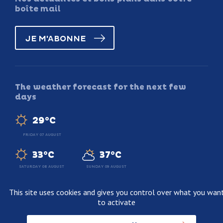
boîte mail
JE M'ABONNE
The weather forecast for the next few
days
29°C
FRIDAY 07 AUGUST
33°C
37°C
SATURDAY 08 AUGUST
SUNDAY 09 AUGUST
This site uses cookies and gives you control over what you wan
to activate
Legal information
Terms and conditions of sale