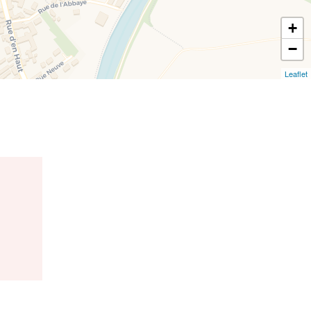
+
−
Leaflet