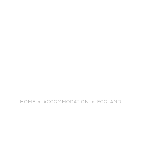
life
HOME
ACCOMMODATION
ECOLAND
The great
Spo
outdoors
lei