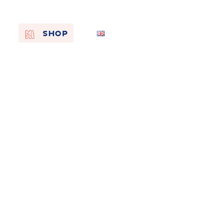
EN
SHOP
FR
NL
On the
s of
Remembra