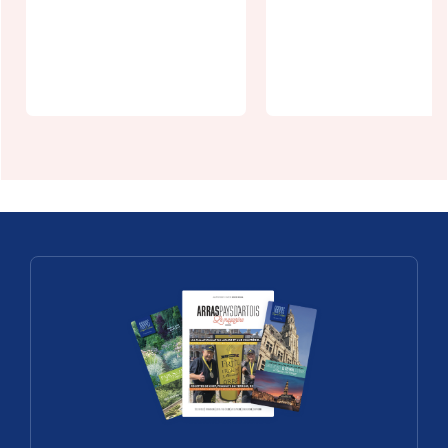
Camping à la
ferme du
Hôtel de la
milieu
Paix