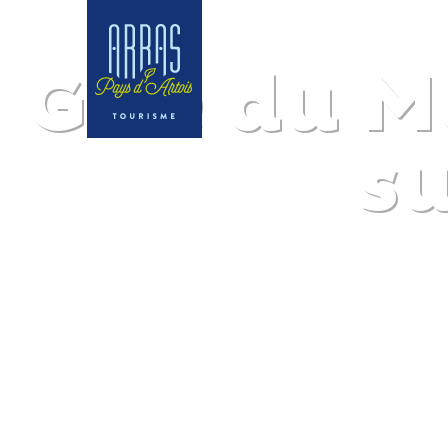
Gîte du M
s