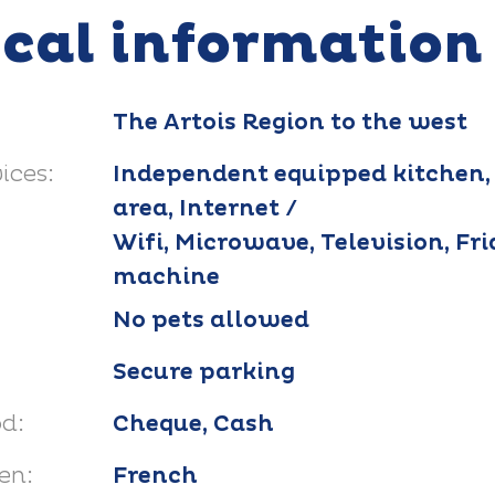
ical information
The Artois Region to the west
ices:
Independent equipped kitchen,
area, Internet /
Wifi, Microwave, Television, Fr
machine
No pets allowed
Secure parking
d:
Cheque, Cash
en:
French