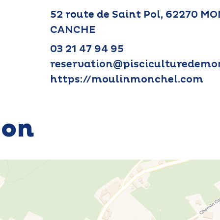
52 route de Saint Pol, 62270 
CANCHE
03 21 47 94 95
reservation@pisciculturedemo
https://moulinmonchel.com
ion