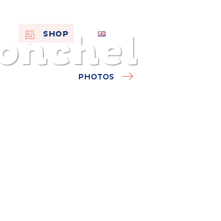
Monchel
EN
SHOP
FR
NL
PHOTOS
On the
s of
Remembra