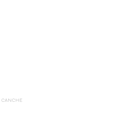
nce Trails
R CANCHE
rt and
sure