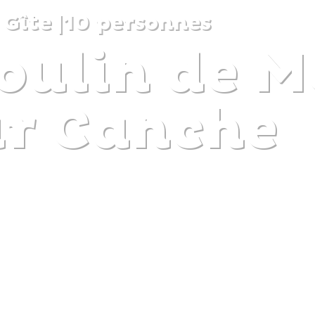
Gîte
|
10 personnes
oulin de 
DISCOVER
PLAN
EXPERIENCE
DIARY
ur Canche
The gentle pleasure