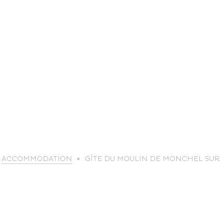
life
ACCOMMODATION
GÎTE DU MOULIN DE MONCHEL SU
The great
Spo
outdoors
lei