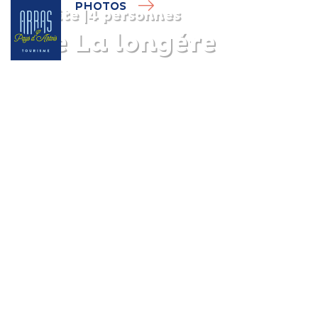
PHOTOS
Gîte
|
4 personnes
Gîte La longére