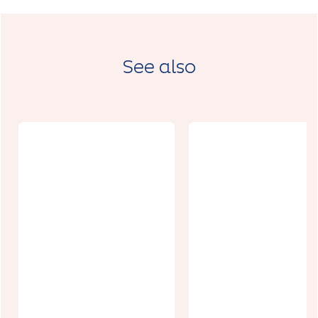
See also
Places appart
Au Carré
2
Saint Éloi