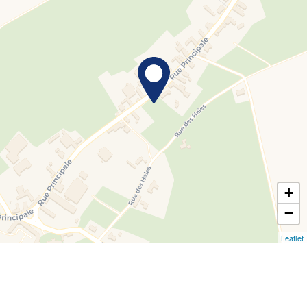
+
−
Leaflet