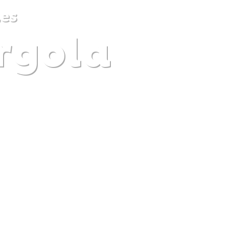
es
ergola
DISCOVER
PLAN
EXPERIENCE
DIARY
The gentle pleasure