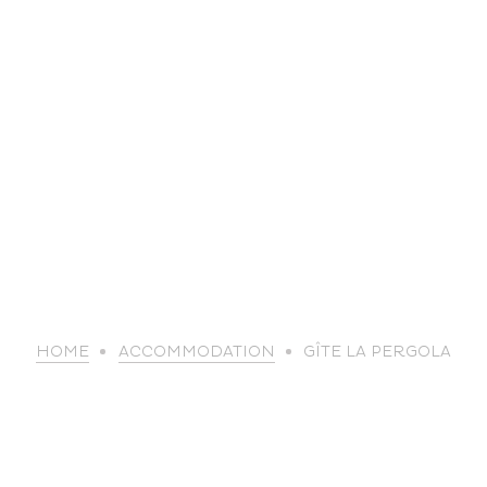
life
HOME
ACCOMMODATION
GÎTE LA PERGOLA
The great
Spo
outdoors
lei