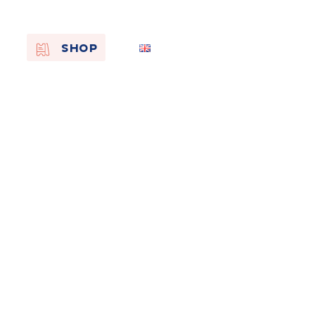
EN
SHOP
FR
NL
On the
s of
Remembra