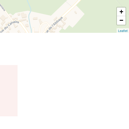
+
−
Leaflet