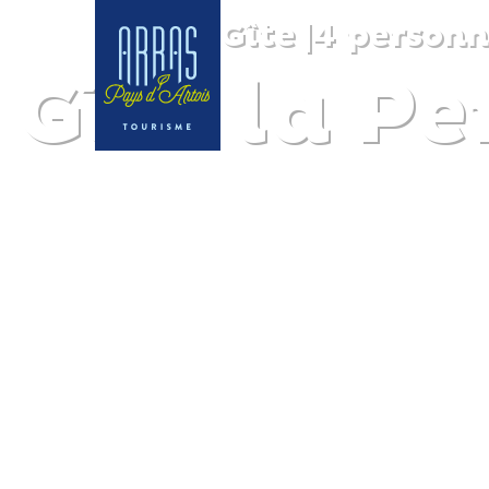
Gîte
|
4 personn
Gîte la P