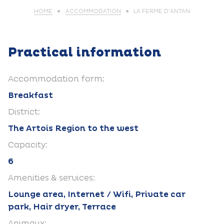
HOME
ACCOMMODATION
LA FERME D’ANTAN
Practical information
Accommodation form:
Breakfast
District:
The Artois Region to the west
Capacity:
6
Amenities & services:
Lounge area, Internet / Wifi, Private car
park, Hair dryer, Terrace
Animaux: