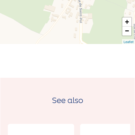
+
−
Leaflet
See also