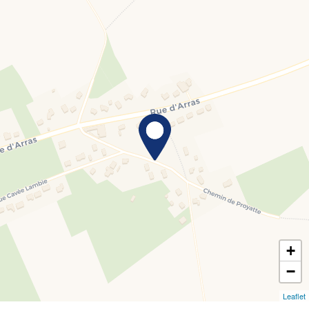
+
−
Leaflet