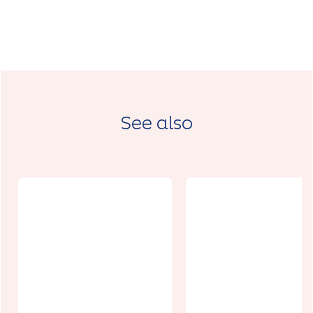
See also
Appartement
- Résidence
Services
Sénior