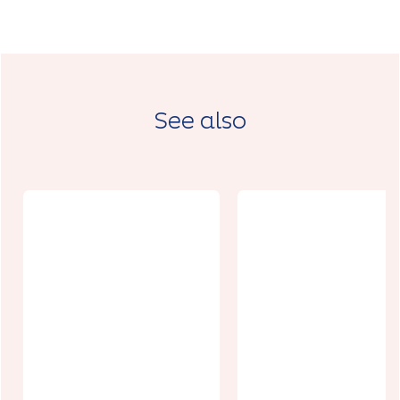
See also
Aux chants
Le Moulin
des oiseaux
Sainte Marie