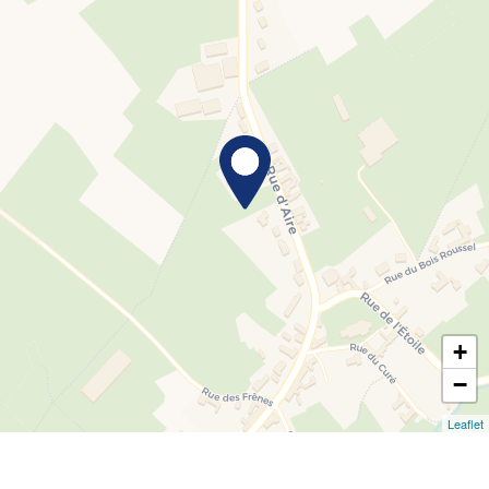
+
−
Leaflet