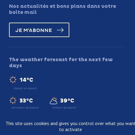
Nos actualités et bons plans dans votre
boîte mail
JE M'ABONNE
The weather forecast for the next few
days
14°C
FRIDAY 07 AUGUST
33°C
39°C
SATURDAY 08 AUGUST
SUNDAY 09 AUGUST
This site uses cookies and gives you control over what you wan
to activate
Legal information
Terms and conditions of sale