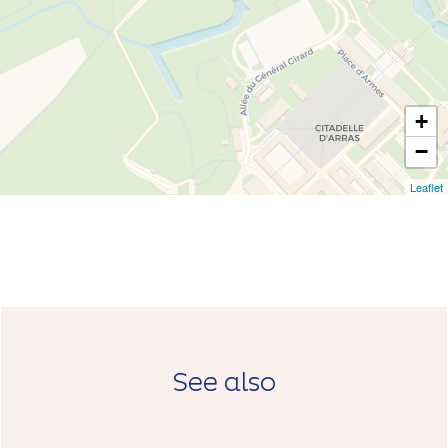
+
−
Leaflet
See also