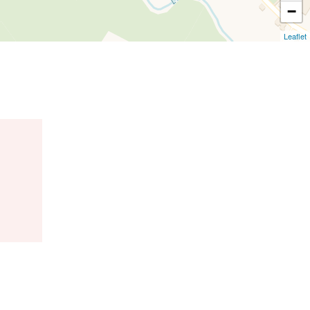
−
Leaflet