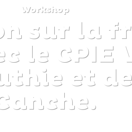
Workshop
n sur la f
DISCOVER
PLAN
EXPERIENCE
DIARY
ec le CPIE 
uthie et de
Canche.
The gentle pleasure