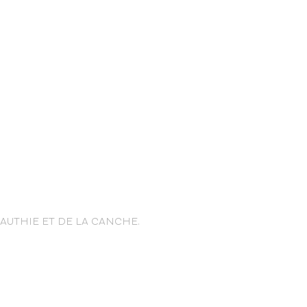
nce Trails
’AUTHIE ET DE LA CANCHE.
rt and
sure