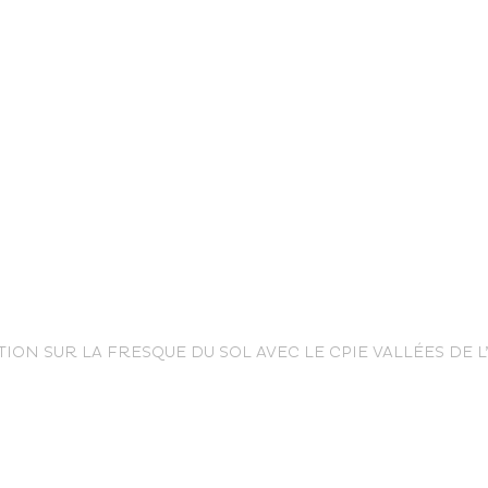
life
ION SUR LA FRESQUE DU SOL AVEC LE CPIE VALLÉES DE L
The great
Spo
outdoors
lei