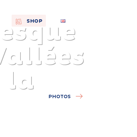
resque
EN
SHOP
FR
NL
Vallées
 la
PHOTOS
On the
s of
Remembra