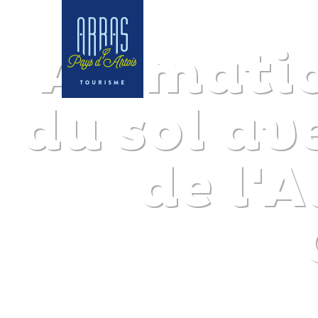
Animatio
du sol av
de l'A