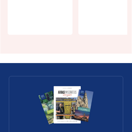
de l'été à la
Agenda
Ferme des
écologie -
Sorciers
octobre 202