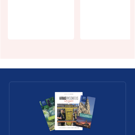
Village
Spectacle :
patrimoine
Vauban, la
en scène :
Citadelle,
Wailly
Arras