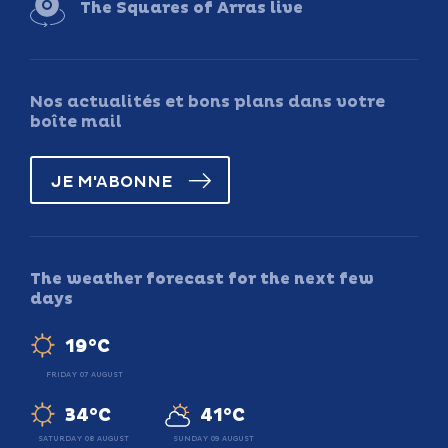
The Squares of Arras live
Nos actualités et bons plans dans votre
boîte mail
JE M'ABONNE
The weather forecast for the next few
days
19°C
FRIDAY 07 AUGUST
34°C
41°C
SATURDAY 08 AUGUST
SUNDAY 09 AUGUST