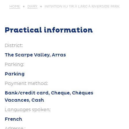
HOME
DIARY
INITIATION AU TIR À L’ARC À RIVERSIDE PARK
Practical information
District:
The Scarpe Valley, Arras
Parking:
Parking
Payment method:
Bank/credit card, Cheque, Chèques
Vacances, Cash
Languages spoken:
French
Adresse :