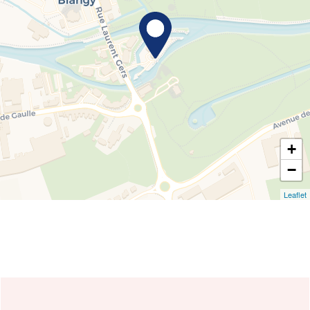
+
−
Leaflet