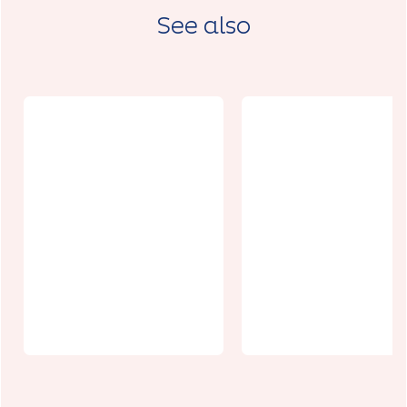
See also
Un week-end
Les balades
un village :
de l'été :
Conchy-sur-
Bailleulmont
Canche