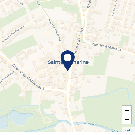
+
−
Leaflet