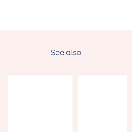
See also
À la
Enquête au
découverte
Donjon -
du houblon
L'affaire de