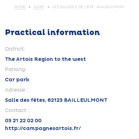
HOME
DIARY
LES BALADES DE L’ÉTÉ : BAILLEULMONT
Practical information
District:
The Artois Region to the west
Parking:
Car park
Adresse :
Salle des fêtes, 62123 BAILLEULMONT
Contact :
03 21 22 02 00
http://campagnesartois.fr/