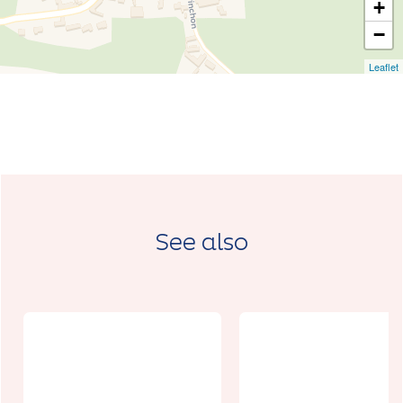
+
−
Leaflet
See also
Randonnée