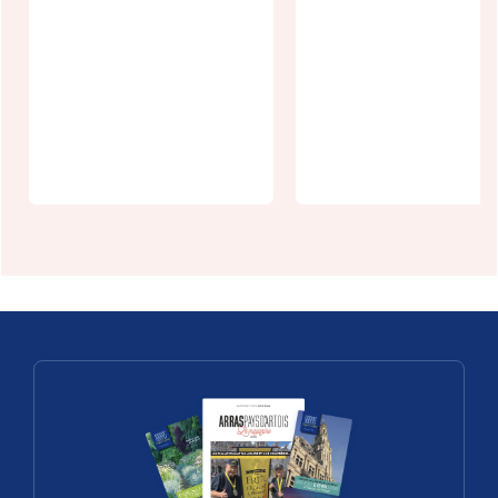
pédestre à
Nœux-lès-
Auxi avec
Visite des
l'association
salles de
"Natur'Rando
l'Hôtel de
"
Ville d'Arras