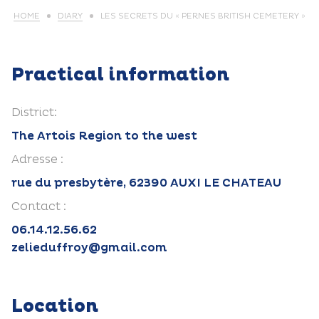
HOME
DIARY
LES SECRETS DU « PERNES BRITISH CEMETERY »
Practical information
District:
The Artois Region to the west
Adresse :
rue du presbytère, 62390 AUXI LE CHATEAU
Contact :
06.14.12.56.62
zelieduffroy@gmail.com
Location