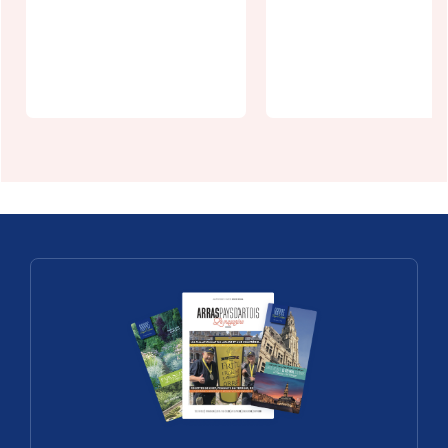
du
Fry
Patrimoine -
Championsh
Arras
p