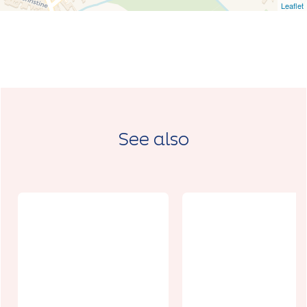
Leaflet
See also
Journées
Européennes
World Frenc