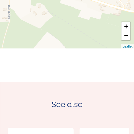
+
−
Leaflet
See also