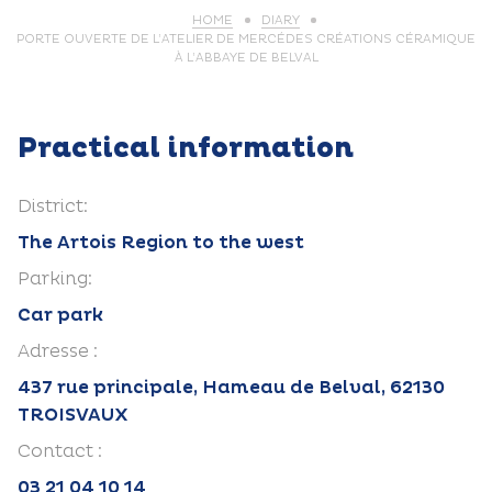
HOME
DIARY
PORTE OUVERTE DE L’ATELIER DE MERCÉDES CRÉATIONS CÉRAMIQUE
À L’ABBAYE DE BELVAL
Practical information
District:
The Artois Region to the west
Parking:
Car park
Adresse :
437 rue principale, Hameau de Belval, 62130
TROISVAUX
Contact :
03 21 04 10 14