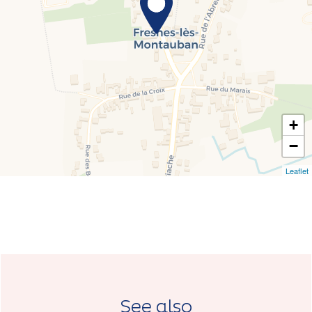
+
−
Leaflet
See also