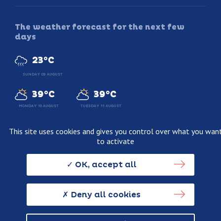
The weather forecast for the next few
days
23°C
SUNDAY 09 AUGUST
39°C
39°C
MONDAY 10 AUGUST
TUESDAY 11 AUGUST
This site uses cookies and gives you control over what you wan
to activate
Legal information
Terms and conditions of sale
OK, accept all
Personnal data usage policy
Credits
Deny all cookies