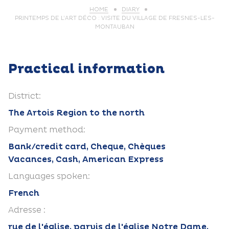
HOME
DIARY
PRINTEMPS DE L’ART DÉCO : VISITE DU VILLAGE DE FRESNES-LES-
MONTAUBAN
Practical information
District:
The Artois Region to the north
Payment method:
Bank/credit card, Cheque, Chèques
Vacances, Cash, American Express
Languages spoken:
French
Adresse :
rue de l'église, parvis de l'église Notre Dame,