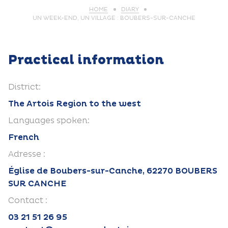
HOME
DIARY
UN WEEK-END, UN VILLAGE : BOUBERS-SUR-CANCHE
Practical information
District:
The Artois Region to the west
Languages spoken:
French
Adresse :
Église de Boubers-sur-Canche, 62270 BOUBERS
SUR CANCHE
Contact :
03 21 51 26 95