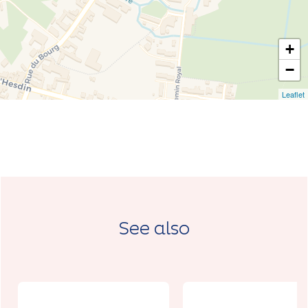
+
−
Leaflet
See also