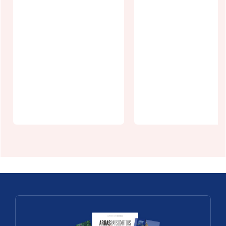
Les Nuits des
1 heure au
Bassins à
coeur des
Arras
places