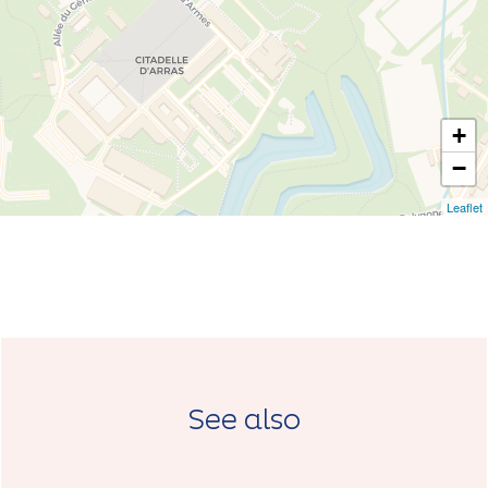
+
−
Leaflet
See also