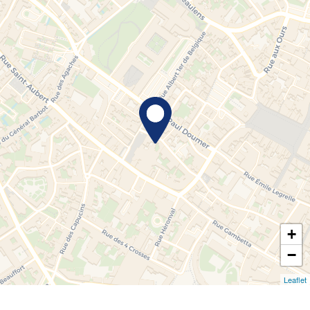
+
−
Leaflet