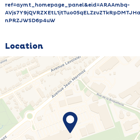
ref=aymt_homepage_panel&eid=ARAAmbq-
AVjs7Y9jQVRZXEtL1jtTuo05qELZzvZTkRpDMTJ
nPRZJWSD6p4uW
Location