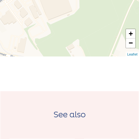
+
−
Leaflet
See also