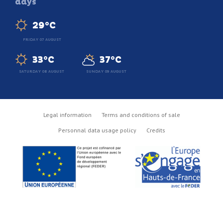
days
29°C
FRIDAY 07 AUGUST
33°C
37°C
SATURDAY 08 AUGUST
SUNDAY 09 AUGUST
Legal information
Terms and conditions of sale
Personnal data usage policy
Credits