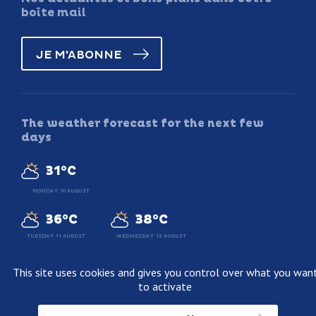
boîte mail
JE M'ABONNE
The weather forecast for the next few
days
31°C
MONDAY 10 AUGUST
36°C
38°C
TUESDAY 11 AUGUST
WEDNESDAY 12 AUGUST
This site uses cookies and gives you control over what you wan
to activate
Legal information
Terms and conditions of sale