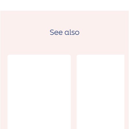
See also
Restaurant
La
Hôtel Au Lio
Ternésienne
d'Or