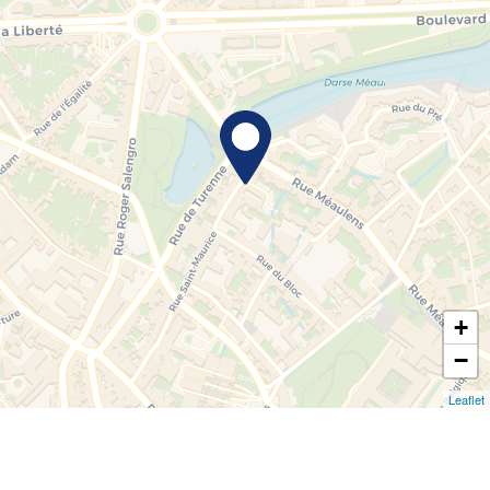
+
−
Leaflet