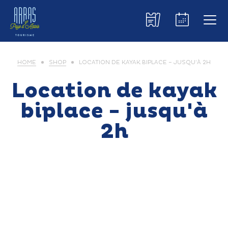
HOME
SHOP
LOCATION DE KAYAK BIPLACE – JUSQU’À 2H
Location de kayak
biplace - jusqu'à
2h