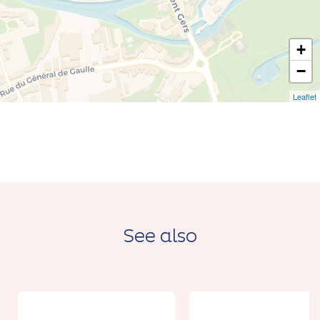
+
−
Leaflet
See also