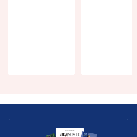
From 30€
From 5.40€
SEANCE
Donjon de
AFTER WOR
Bours - Visite
RAFT-HYDR
guidée
1h30