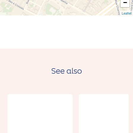
−
Leaflet
See also
From 6€