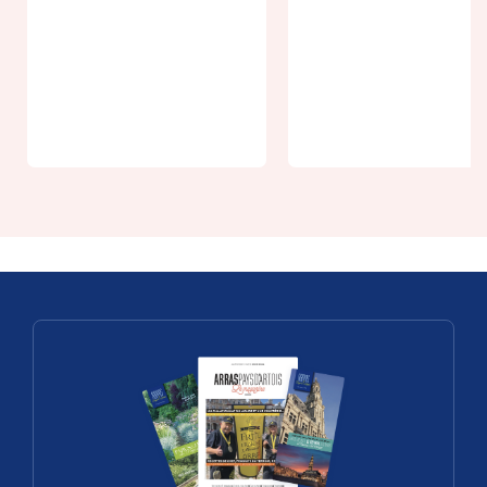
Atelier
From 15€
familles -
Baptême
L'affaire de
Rafting -
l'empoisonn
45min
ment