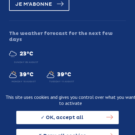
JE M'ABONNE
The weather forecast for the next few
days
23°C
SUNDAY 09 AUGUST
39°C
39°C
MONDAY 10 AUGUST
TUESDAY 11 AUGUST
This site uses cookies and gives you control over what you wan
to activate
Legal information
Terms and conditions of sale
OK, accept all
Personnal data usage policy
Credits