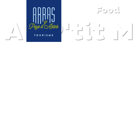
Food
Au P'tit 