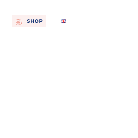
EN
SHOP
FR
NL
On the
s of
Remembra