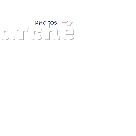
Marché
DISCOVER
PLAN
EXPERIENCE
DIARY
PHOTOS
The gentle pleasure