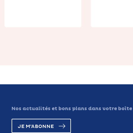
Au Mohair de la
Ch'tite Biquette
Ô Balleri
Nos actualités et bons plans dans votre boîte
JE M'ABONNE