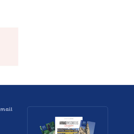
Pépinière
nes
Tourbez
 mail