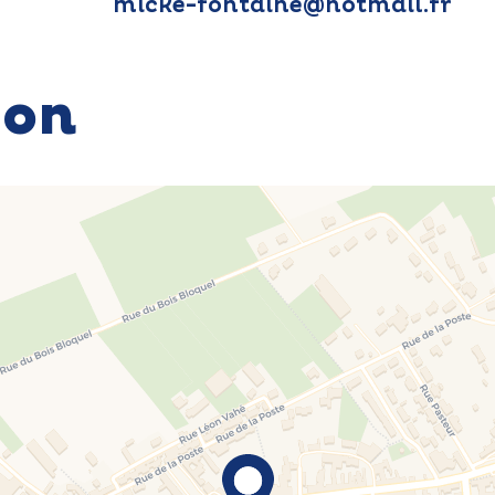
micke-fontaine@hotmail.fr
ion