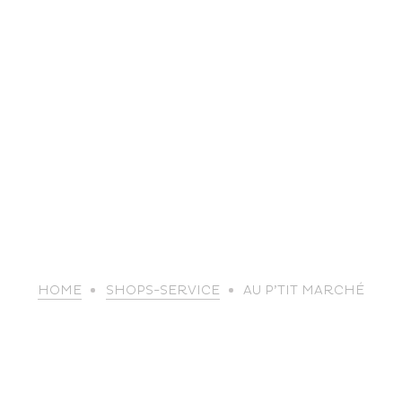
life
HOME
SHOPS-SERVICE
AU P’TIT MARCHÉ
The great
Spo
outdoors
lei