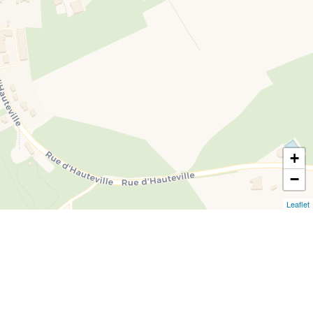
+
−
Leaflet