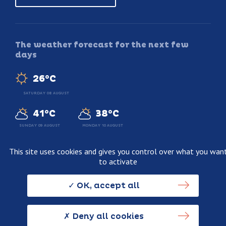
The weather forecast for the next few
days
26°C
SATURDAY 08 AUGUST
41°C
38°C
SUNDAY 09 AUGUST
MONDAY 10 AUGUST
This site uses cookies and gives you control over what you wan
to activate
Legal information
Terms and conditions of sale
OK, accept all
Personnal data usage policy
Credits
Deny all cookies