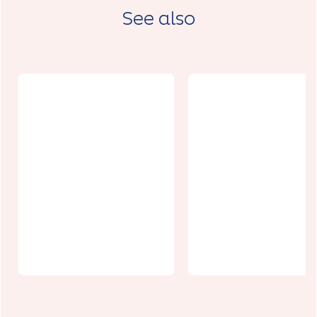
See also
Distributeur
de légumes à
Boulangerie
Habarcq
de Duisans