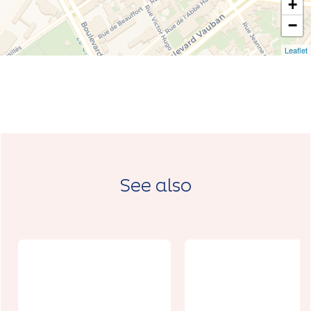
+
−
Leaflet
See also