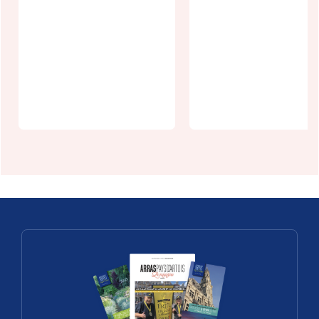
Aux champs
des amours
Virtuel Spa