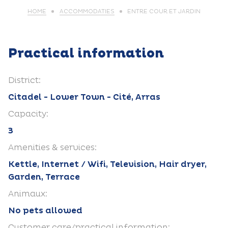
HOME
ACCOMMODATIES
ENTRE COUR ET JARDIN
Practical information
District:
Citadel - Lower Town - Cité, Arras
Capacity:
3
Amenities & services:
Kettle, Internet / Wifi, Television, Hair dryer,
Garden, Terrace
Animaux:
No pets allowed
Customer care/practical information: