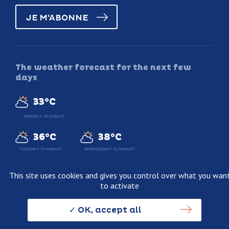
JE M'ABONNE
The weather forecast for the next few
days
33°C
MONDAY 10 AUGUST
36°C
38°C
TUESDAY 11 AUGUST
WEDNESDAY 12 AUGUST
This site uses cookies and gives you control over what you wan
to activate
Legal information
Terms and conditions of sale
OK, accept all
Personnal data usage policy
Credits