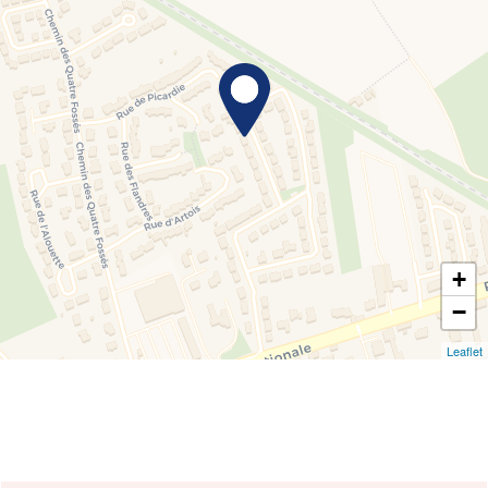
+
−
Leaflet