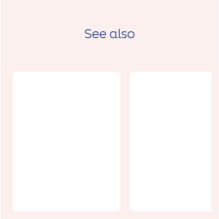
See also
Aire de
camping-car
du Moulin de
Le gîte de
Pierremont
Buneville