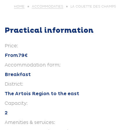
HOME
ACCOMMODATIES
LA COUETTE DES CHAMPS
Practical information
Price:
From79€
Accommodation form:
Breakfast
District:
The Artois Region to the east
Capacity:
2
Amenities & services: