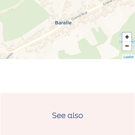
+
−
Leaflet
See also