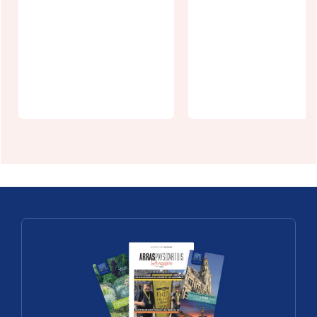
Hôtel La Cour
de Rémi
Au 88