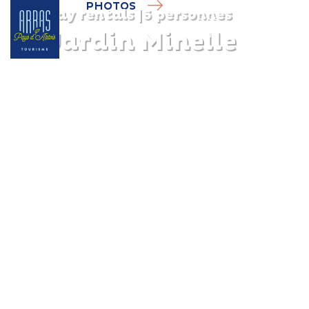
PHOTOS
Holiday rentals
|
6 personnes
Le Jardin Minelle