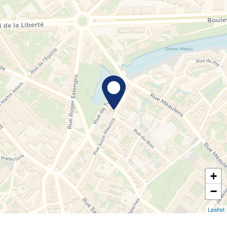
+
−
Leaflet