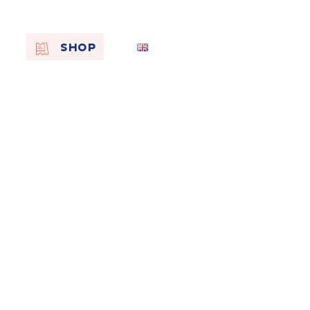
EN
SHOP
FR
NL
On the
s of
Remembra