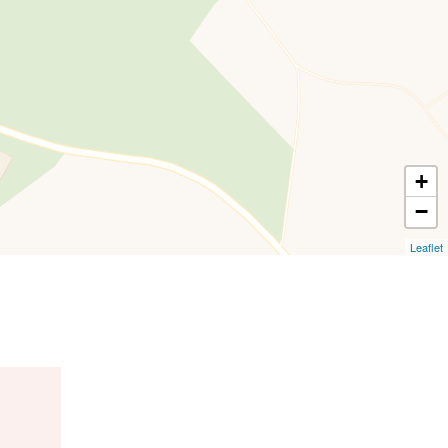
+
−
Leaflet