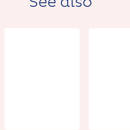
See also
Hôtelleri
L'arbalestre
Belval