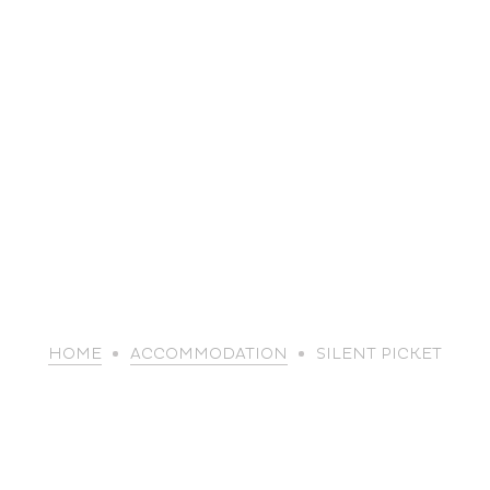
life
HOME
ACCOMMODATION
SILENT PICKET
The great
Spo
outdoors
lei