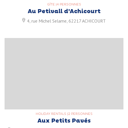
GÎTE
|
4 PERSONNES
Au Petivall d’Achicourt
4, rue Michel Selame, 62217 ACHICOURT
HOLIDAY RENTALS
|
2 PERSONNES
Aux Petits Pavés