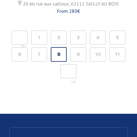
26 bis rue aux cailloux, 62111 SAILLY AU BOIS
From 280€
<
1
2
3
4
5
6
7
8
9
10
11
>