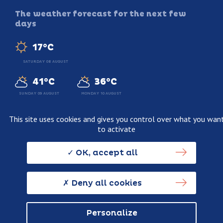
The weather forecast for the next few
days
17°C
SATURDAY 08 AUGUST
41°C
36°C
SUNDAY 09 AUGUST
MONDAY 10 AUGUST
This site uses cookies and gives you control over what you wan
to activate
Legal information
Terms and conditions of sale
OK, accept all
Personnal data usage policy
Credits
Deny all cookies
Personalize