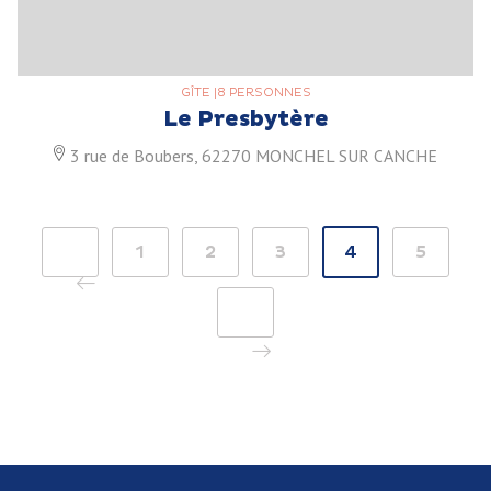
GÎTE
|
8 PERSONNES
Le Presbytère
3 rue de Boubers, 62270 MONCHEL SUR CANCHE
<
1
2
3
4
5
>