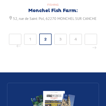
FISHING
Monchel Fish Farm:
52, rue de Saint Pol, 62270 MONCHEL SUR CANCHE
<
1
2
3
4
>