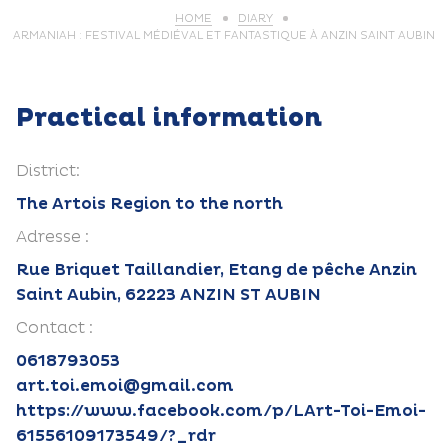
HOME
DIARY
ARMANIAH : FESTIVAL MÉDIÉVAL ET FANTASTIQUE À ANZIN SAINT AUBIN
Practical information
District:
The Artois Region to the north
Adresse :
Rue Briquet Taillandier, Etang de pêche Anzin
Saint Aubin, 62223 ANZIN ST AUBIN
Contact :
0618793053
art.toi.emoi@gmail.com
https://www.facebook.com/p/LArt-Toi-Emoi-
61556109173549/?_rdr