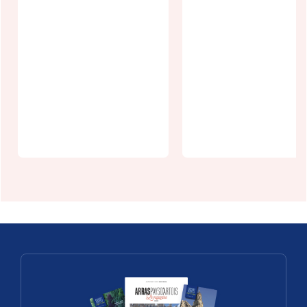
n et
d'inscription
Guide Natur
Patrimoine
Volontaire
Paddle zen à
aux Vallées
Riverside
de l'Authie e
Park
de la Canche