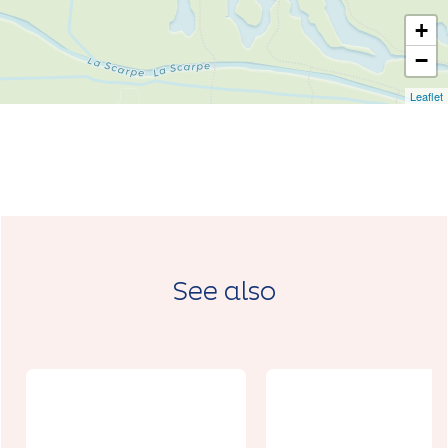
+
−
Leaflet
See also
Journée
d'informatio