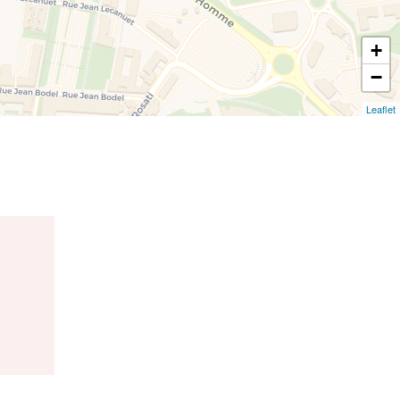
+
−
Leaflet