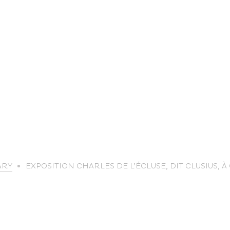
life
ARY
EXPOSITION CHARLES DE L’ÉCLUSE, DIT CLUSIUS, À
The great
Spo
outdoors
lei