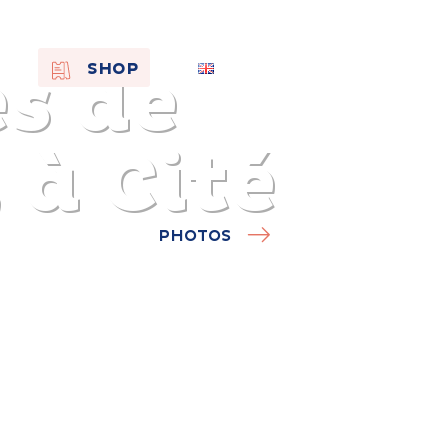
s de
EN
SHOP
FR
NL
, à Cité
PHOTOS
On the
s of
Remembra