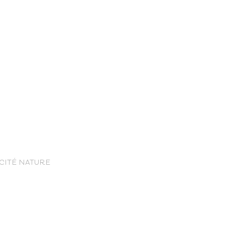
nce Trails
 CITÉ NATURE
rt and
sure