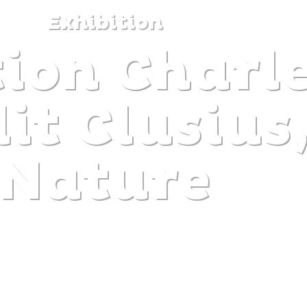
Exhibition
ion Charle
DISCOVER
PLAN
EXPERIENCE
DIARY
dit Clusius
Nature
The gentle pleasure