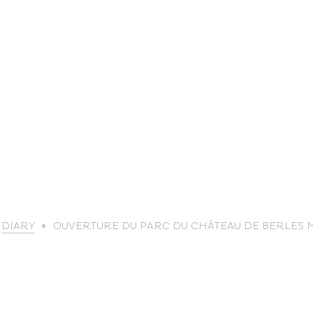
life
DIARY
OUVERTURE DU PARC DU CHÂTEAU DE BERLES
The great
Spo
outdoors
lei