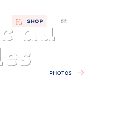
c du
EN
SHOP
FR
NL
les
PHOTOS
On the
s of
Remembra