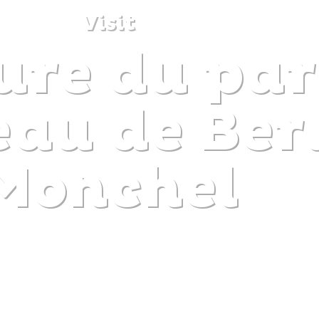
Visit
ure du par
DISCOVER
PLAN
EXPERIENCE
DIARY
au de Ber
Monchel
The gentle pleasure