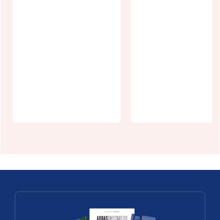
Friterie Kiff
Brussel's Café
Frite Bucquo