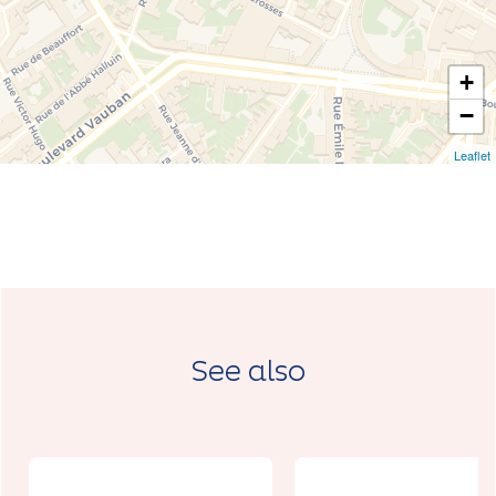
+
−
Leaflet
See also