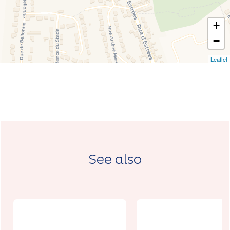
+
−
Leaflet
See also