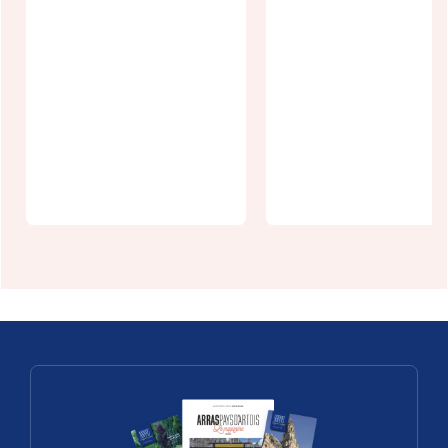
Le
L'épicurien
Montesilvan